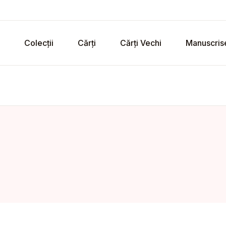
Colecții
Cărți
Cărți Vechi
Manuscris