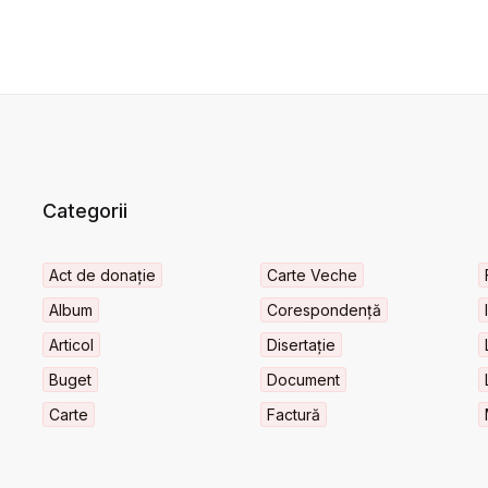
Categorii
Act de donație
Carte Veche
Album
Corespondență
Articol
Disertație
Buget
Document
Carte
Factură