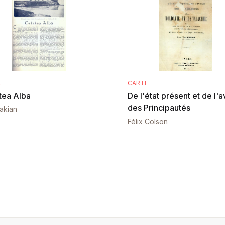
L
CARTE
tea Alba
De l'état présent et de l'a
des Principautés
vakian
Félix Colson