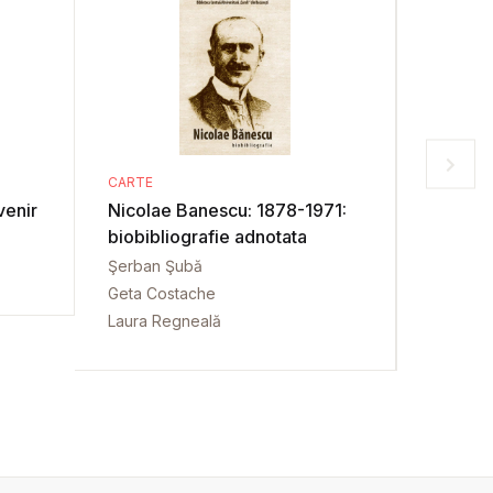
CARTE
CARTE
venir
Nicolae Banescu: 1878-1971:
Istoria
biobibliografie adnotata
bibliogr
Şerban Şubă
Sanda C
Geta Costache
Mircea 
Laura Regneală