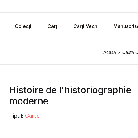
Colecții
Cărți
Cărți Vechi
Manuscris
Acasă
Caută O
Histoire de l'historiographie
moderne
Tipul:
Carte