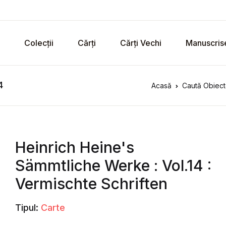
Colecții
Cărți
Cărți Vechi
Manuscris
4
Acasă
Caută Obiect
Heinrich Heine's
Sämmtliche Werke : Vol.14 :
Vermischte Schriften
Tipul:
Carte