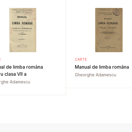
E
CARTE
al de limba româna
Manual de limba româna
u clasa VII a
Gheorghe Adamescu
rghe Adamescu