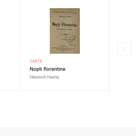
CARTE
CARTE
Nopti florentine
Romante
Heinrich Heine
Heinrich
St. O. Ios