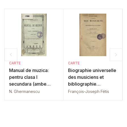
CARTE
CARTE
Manual de muzica:
Biographie universelle
pentru clasa I
des musiciens et
secundara (ambe
bibliographie
sexe)
générale: Tom 1
N. Ghermanescu
François-Joseph Fétis