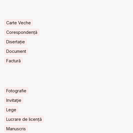
Carte Veche
Corespondență
Disertație
Document
Factură
Fotografie
Invitaţie
Lege
Lucrare de licență
Manuscris