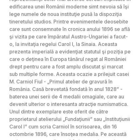
edificarea unei Românii moderne simt nevoia să îşi
lege numele de noua instituţie pusă la dispoziţia
tineretului studios. Printre evenimentele deosebite
care sunt consemnate în cronica anului 1896 se află
şi vizita pe care împăratul Austro-Ungariei a facut-
o, la invitaţia regelui Carol I, la Sinaia. Aceasta
prezenta imperială a evidenţiat statutul şi poziţia pe
care o deţinea în Europa tânărul regat al României
drept pentru care a fost amplu discutat şi marcat
sub multiple forme. Aceasta ocazie a prilejuit casei
M. Carniol Fiul - „Primul atelier de gravură în
România. Casă brevetată fondată în anul 1828” -
baterea unei serii de 4 medalii omagiale, care au
devenit ulterior o interesanta atracţie numismatica.
Unul dintre exemplare este oferit de către
proprietarul atelierului „Fundaţiunii” sau „Instituţiunii
Carol I” cum scria Carniol în scrisoarea, din 16
octombrie 1896, care însoţea medalia. Pe această