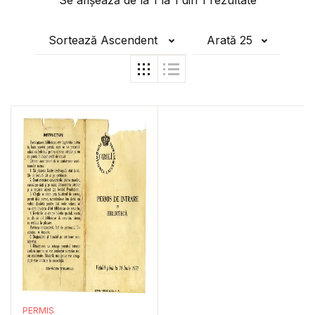
Se afișează de la
1
la
1
din
1
rezultate
Sortează Ascendent
Arată 25
PERMIS