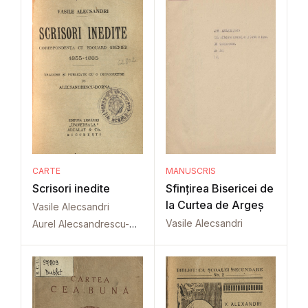
CARTE
MANUSCRIS
Scrisori inedite
Sfințirea Bisericei de
la Curtea de Argeș
Vasile Alecsandri
Vasile Alecsandri
Aurel Alecsandrescu-Dorna