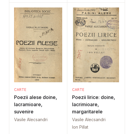
CARTE
CARTE
Poezii alese doine,
Poezii lirice: doine,
lacramioare,
lacrimioare,
suvenire
margaritarele
Vasile Alecsandri
Vasile Alecsandri
Ion Pillat