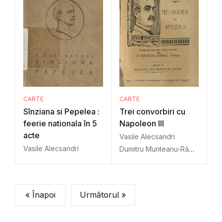
CARTE
CARTE
Sînziana si Pepelea :
Trei convorbiri cu
feerie nationala în 5
Napoleon III
acte
Vasile Alecsandri
Vasile Alecsandri
Dumitru Munteanu-Râmnic
« Înapoi
Următorul »