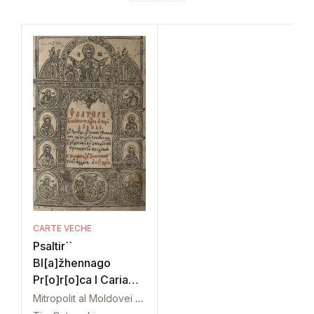
CARTE VECHE
Psaltir``
Bl[a]žhennago
Pr[o]r[o]ca I Caria
Davida
Mitropolit al Moldovei Dosoftei