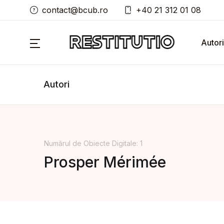
contact@bcub.ro
+40 21 312 01 08
Autori
Autori
Numărul de Obiecte Digitale: 1
Prosper Mérimée