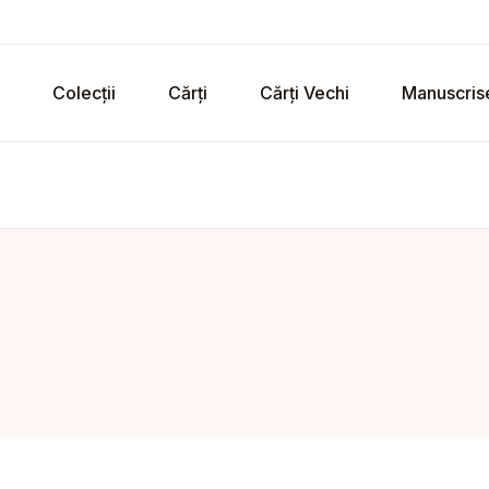
Colecții
Cărți
Cărți Vechi
Manuscris