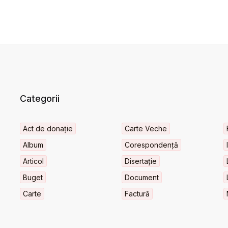
Categorii
Act de donație
Carte Veche
Album
Corespondență
Articol
Disertație
Buget
Document
Carte
Factură