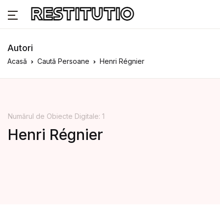
Autori
Acasă
Caută Persoane
Henri Régnier
Numărul de Obiecte Digitale: 1
Henri Régnier