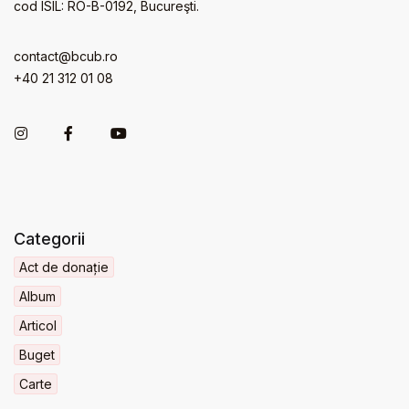
cod ISIL: RO-B-0192, Bucureşti.
contact@bcub.ro
+40 21 312 01 08
Categorii
Act de donație
Album
Articol
Buget
Carte