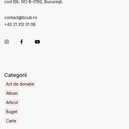
cod ISIL: RO-B-0192, Bucureşti.
contact@bcub.ro
+40 21 312 01 08
Categorii
Act de donație
Album
Articol
Buget
Carte