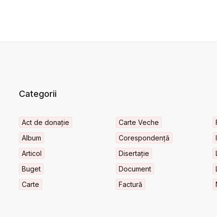
Categorii
Act de donație
Carte Veche
Album
Corespondență
Articol
Disertație
Buget
Document
Carte
Factură