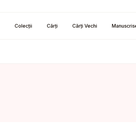
Colecții
Cărți
Cărți Vechi
Manuscris