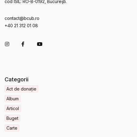
cod ISIL: RO-B-0192, Bucureşti.
contact@bcub.ro
+40 21 312 01 08
Categorii
Act de donație
Album
Articol
Buget
Carte