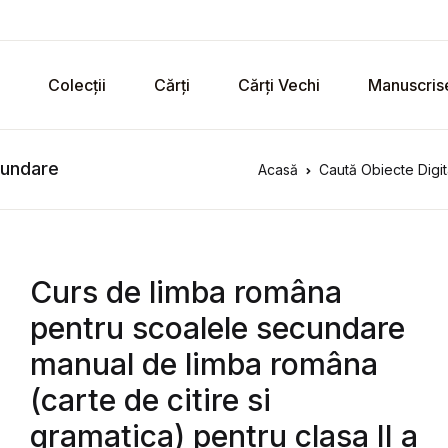
Colecții
Cărți
Cărți Vechi
Manuscris
cundare
Acasă
Caută Obiecte Digit
Curs de limba româna
pentru scoalele secundare
manual de limba româna
(carte de citire si
gramatica) pentru clasa II a