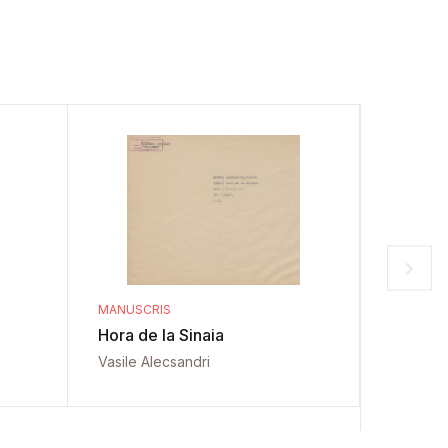
MANUSCRIS
MANUSCR
Hora de la Sinaia
Sfințire
de Arg
Vasile Alecsandri
Vasile A