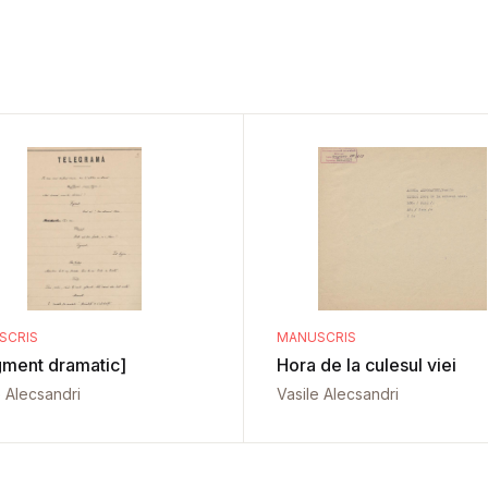
SCRIS
MANUSCRIS
gment dramatic]
Hora de la culesul viei
e Alecsandri
Vasile Alecsandri