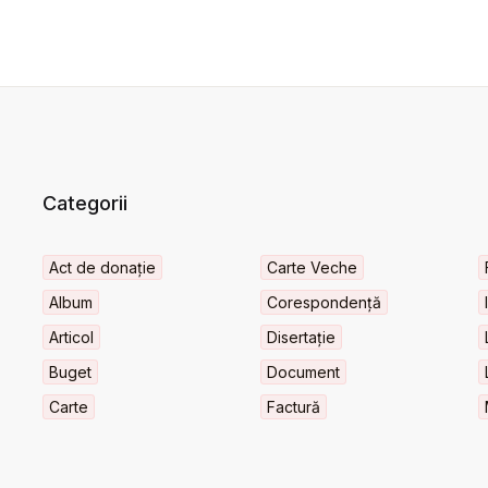
Categorii
Act de donație
Carte Veche
Album
Corespondență
Articol
Disertație
Buget
Document
Carte
Factură