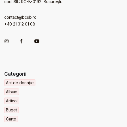
cod ISIL: RO-B-0192, Bucureşti.
contact@bcub.ro
+40 21 312 01 08
Categorii
Act de donație
Album
Articol
Buget
Carte