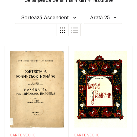
Se afișează de la
1
la
4
din
4
rezultate
Sortează Ascendent
Arată 25
CARTE VECHE
CARTE VECHE