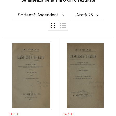
Se afișează de la
1
la
6
din
6
rezultate
Sortează Ascendent
Arată 25
CARTE
CARTE