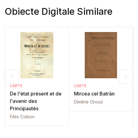
Obiecte Digitale Similare
CARTE
CARTE
De l'état présent et de
Mircea cel Batrân
l'avenir des
Dimitrie Onciul
Principautés
Félix Colson