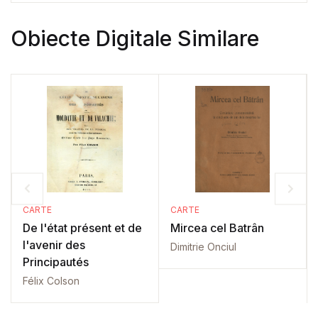
Obiecte Digitale Similare
CARTE
CARTE
De l'état présent et de
Mircea cel Batrân
l'avenir des
Dimitrie Onciul
Principautés
Félix Colson