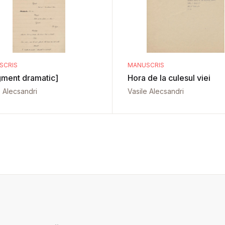
SCRIS
MANUSCRIS
gment dramatic]
Hora de la culesul viei
e Alecsandri
Vasile Alecsandri