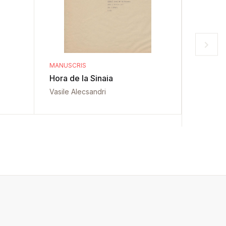
MANUSCRIS
MANUSCR
Hora de la Sinaia
Sfințire
de Arg
Vasile Alecsandri
Vasile A