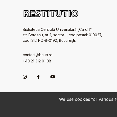
Biblioteca Centrală Universitară „Carol I”,
str. Boteanu, nr. 1, sector 1, cod postal: 010027,
cod ISIL: RO-B-0192, Bucureşti.
contact@bcub.ro
+40 21 312 01 08
We use cookies for various fu
© 2022-2026 • BCU „Carol I” - All rights reserved.