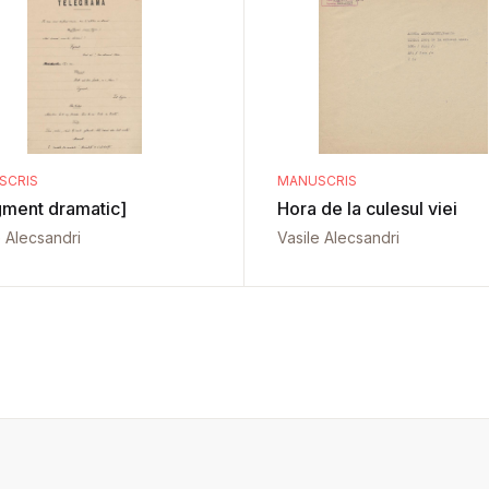
SCRIS
MANUSCRIS
gment dramatic]
Hora de la culesul viei
e Alecsandri
Vasile Alecsandri