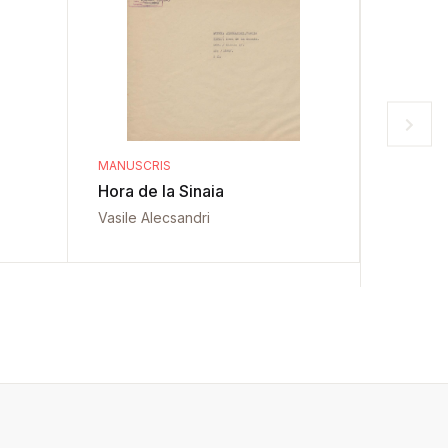
MANUSCRIS
MANUSCR
Hora de la Sinaia
Sfințire
de Arg
Vasile Alecsandri
Vasile A