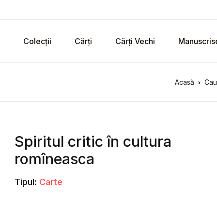
Colecții
Cărți
Cărți Vechi
Manuscris
Acasă
Cau
Spiritul critic în cultura
romîneasca
Tipul:
Carte