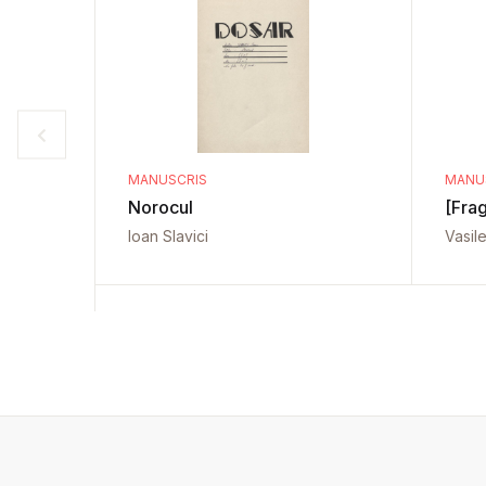
MANUSCRIS
MANU
Norocul
[Fra
Ioan Slavici
Vasil