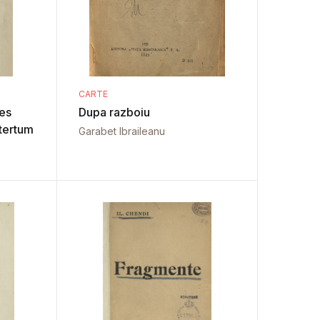
CARTE
es
Dupa razboiu
ltertum
Garabet Ibraileanu