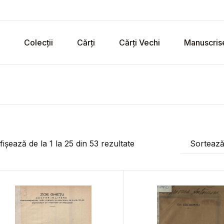
Colecții
Cărți
Cărți Vechi
Manuscris
fișează de la
1
la
25
din
53
rezultate
Sorteaz