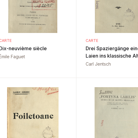
CARTE
CARTE
Dix-neuvième siècle
Drei Spaziergänge ein
Laien ins klassische A
Émile Faguet
Carl Jentsch