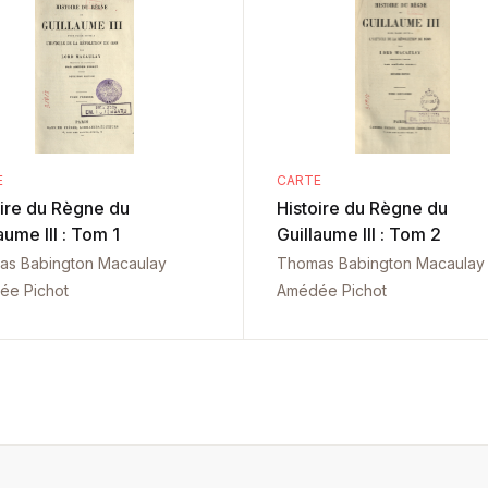
E
CARTE
oire du Règne du
Histoire du Règne du
aume III : Tom 1
Guillaume III : Tom 2
as Babington Macaulay
Thomas Babington Macaulay
ée Pichot
Amédée Pichot