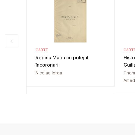
CARTE
CART
Regina Maria cu prilejul
Hist
încoronarii
Guill
Nicolae Iorga
Thom
Améd