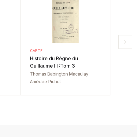
CARTE
CARTE
Histoire du Règne du
Histoir
Guillaume III :Tom 3
Guillaum
Thomas Babington Macaulay
Thomas 
Amédée Pichot
Amédée 