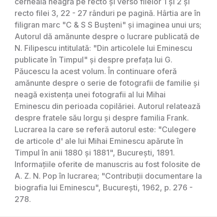
cerneală neagră pe recto și verso filelor 1 și 2 și
recto filei 3, 22 - 27 rânduri pe pagină. Hârtia are în
filigran marc "C & S S Bușteni" și imaginea unui urs;
Autorul dă amănunte despre o lucrare publicată de
N. Filipescu intitulată: "Din articolele lui Eminescu
publicate în Timpul" și despre prefața lui G.
Păucescu la acest volum. În continuare oferă
amănunte despre o serie de fotografii de familie și
neagă existența unei fotografii al lui Mihai
Eminescu din perioada copilăriei. Autorul relatează
despre fratele său Iorgu și despre familia Frank.
Lucrarea la care se referă autorul este: "Culegere
de articole d' ale lui Mihai Eminescu apărute în
Timpul în anii 1880 și 1881", București, 1891.
Informațiile oferite de manuscris au fost folosite de
A. Z. N. Pop în lucrarea; "Contribuții documentare la
biografia lui Eminescu", București, 1962, p. 276 -
278.