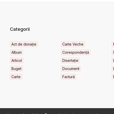
Categorii
Act de donație
Carte Veche
Album
Corespondență
Articol
Disertație
Buget
Document
Carte
Factură