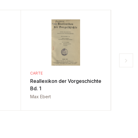
CARTE
CARTE
Reallexikon der Vorgeschichte
Reallex
Bd. 1
Bd. 2
Max Ebert
Max Ebe