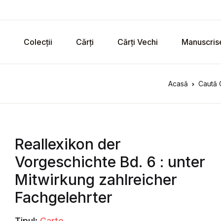
Colecții
Cărți
Cărți Vechi
Manuscris
Acasă
Caută 
Reallexikon der
Vorgeschichte Bd. 6 : unter
Mitwirkung zahlreicher
Fachgelehrter
Tipul:
Carte