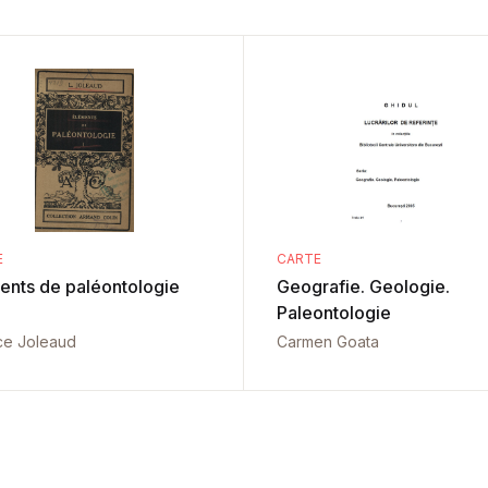
E
CARTE
ents de paléontologie
Geografie. Geologie.
1
Paleontologie
ce Joleaud
Carmen Goata