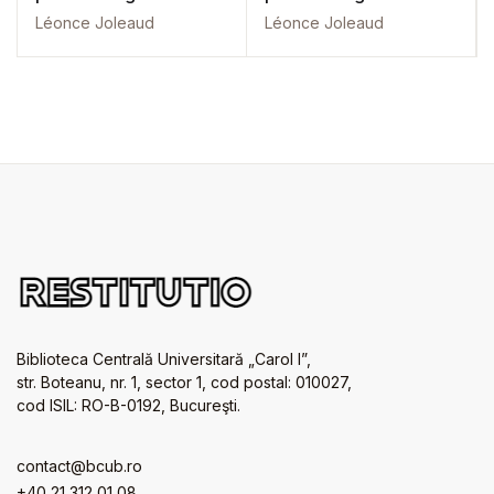
Léonce Joleaud
Léonce Joleaud
Biblioteca Centrală Universitară „Carol I”,
str. Boteanu, nr. 1, sector 1, cod postal: 010027,
cod ISIL: RO-B-0192, Bucureşti.
contact@bcub.ro
+40 21 312 01 08