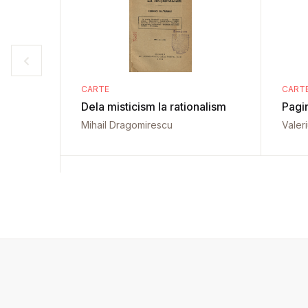
CARTE
CART
Dela misticism la rationalism
Pagin
Mihail Dragomirescu
Valer