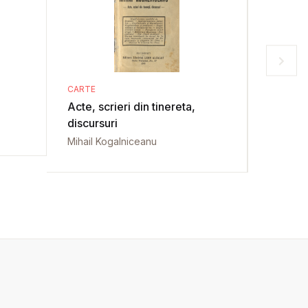
CARTE
CARTE
Acte, scrieri din tinereta,
Din alte 
discursuri
Marcu B
Mihail Kogalniceanu