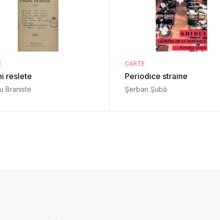
E
CARTE
i reslete
Periodice straine
iu Braniste
Şerban Şubă