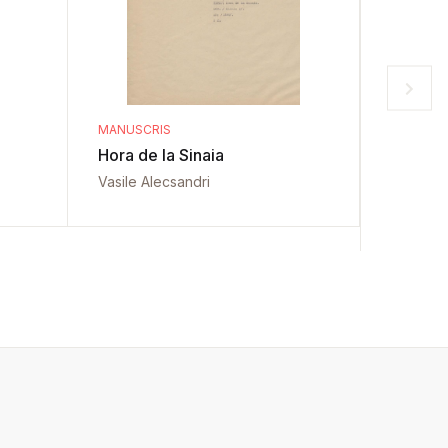
MANUSCRIS
MANUSCR
Hora de la Sinaia
Sfințire
de Arg
Vasile Alecsandri
Vasile A