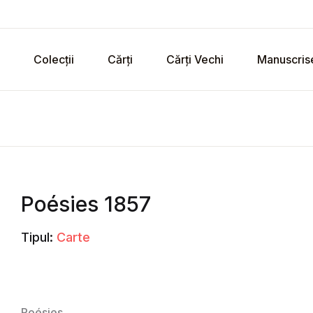
Colecții
Cărți
Cărți Vechi
Manuscris
Poésies 1857
Tipul:
Carte