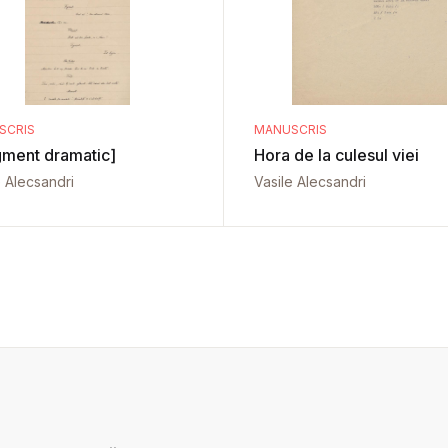
SCRIS
MANUSCRIS
gment dramatic]
Hora de la culesul viei
e Alecsandri
Vasile Alecsandri