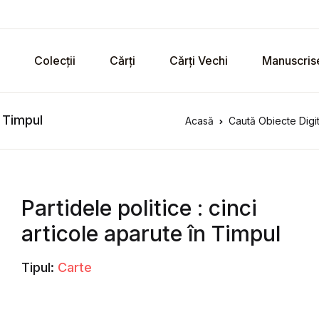
Colecții
Cărți
Cărți Vechi
Manuscris
n Timpul
Acasă
Caută Obiecte Digi
Partidele politice : cinci
articole aparute în Timpul
Tipul:
Carte