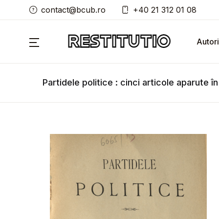
contact@bcub.ro
+40 21 312 01 08
Autori
Partidele politice : cinci articole aparute î