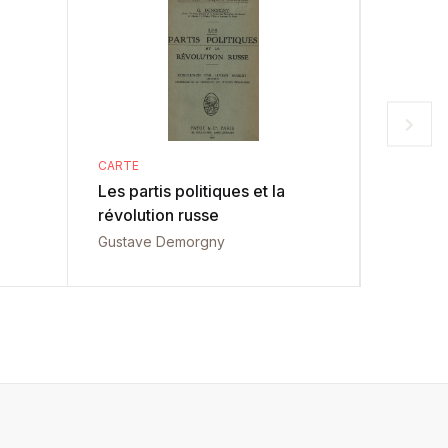
CARTE
CARTE
Les partis politiques et la
Menirea
révolution russe
Liberal
Gustave Demorgny
Vintila I.