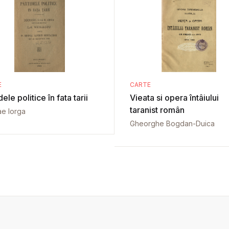
E
CARTE
dele politice în fata tarii
Vieata si opera întâiului
taranist român
ae Iorga
Gheorghe Bogdan-Duica