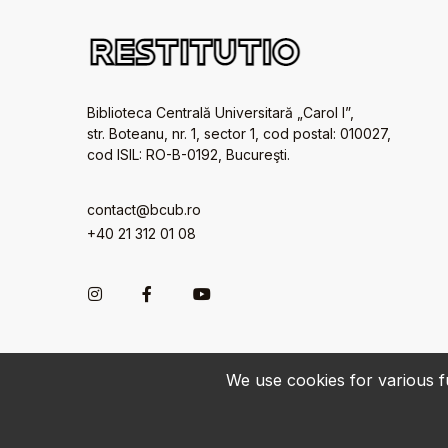
Biblioteca Centrală Universitară „Carol I”,
str. Boteanu, nr. 1, sector 1, cod postal: 010027,
cod ISIL: RO-B-0192, Bucureşti.
contact@bcub.ro
+40 21 312 01 08
We use cookies for various fu
© 2022-2026 • BCU „Carol I” - All rights reserved.