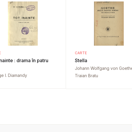
E
CARTE
nainte : drama în patru
Stella
Johann Wolfgang von Goeth
e I. Diamandy
Traian Bratu