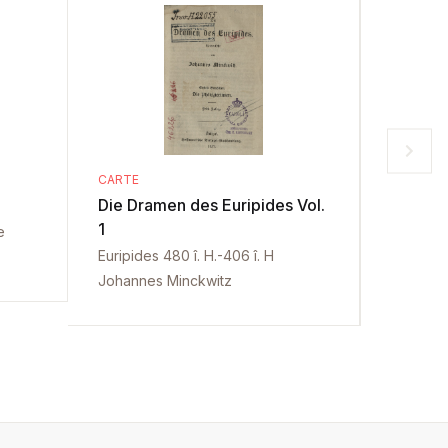
CARTE
CARTE
Die Dramen des Euripides Vol.
Die Dra
1
2
e
Euripides 480 î. H.-406 î. H
Euripides
Johannes Minckwitz
Johanne