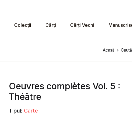
Colecții
Cărți
Cărți Vechi
Manuscris
Acasă
Caută
Oeuvres complètes Vol. 5 :
Théâtre
Tipul:
Carte