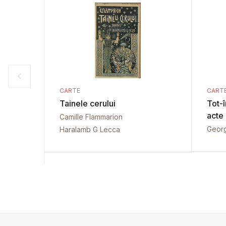
CARTE
CART
Tainele cerului
Tot-î
acte
Camille Flammarion
Georg
Haralamb G Lecca