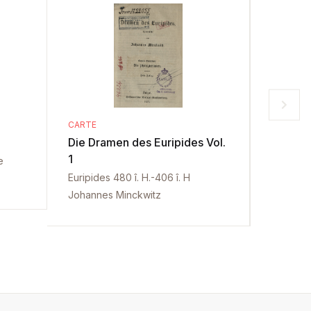
CARTE
CARTE
Die Dramen des Euripides Vol.
Die Dra
1
2
e
Euripides 480 î. H.-406 î. H
Euripides
Johannes Minckwitz
Johanne