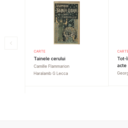
CARTE
CART
Tainele cerului
Tot-î
acte
Camille Flammarion
Georg
Haralamb G Lecca