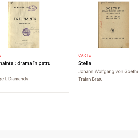
E
CARTE
nainte : drama în patru
Stella
Johann Wolfgang von Goeth
e I. Diamandy
Traian Bratu