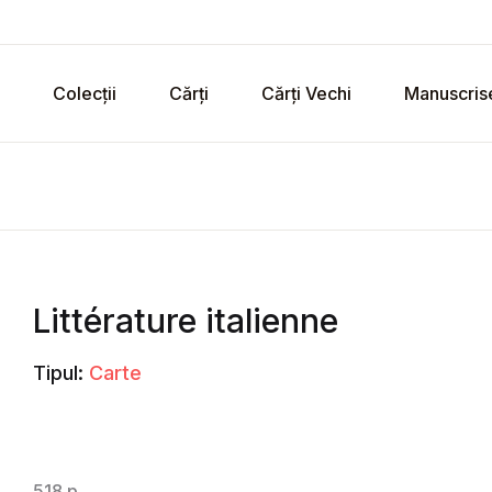
Colecții
Cărți
Cărți Vechi
Manuscris
Littérature italienne
Tipul:
Carte