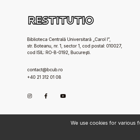
Biblioteca Centrală Universitară „Carol I”,
str. Boteanu, nr. 1, sector 1, cod postal: 010027,
cod ISIL: RO-B-0192, Bucureşti.
contact@bcub.ro
+40 21 312 01 08
We use cookies for various fu
© 2022-2026 • BCU „Carol I” - All rights reserved.