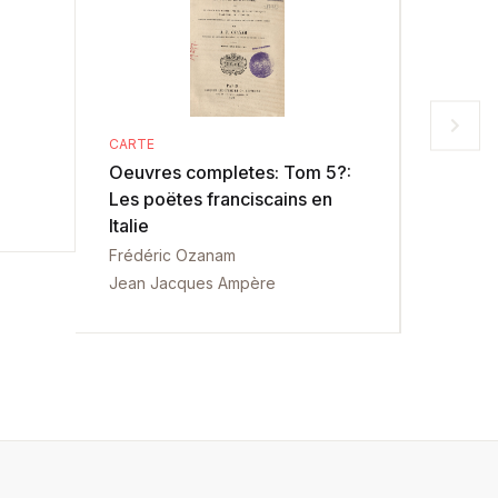
CARTE
CARTE
Oeuvres completes: Tom 5?:
Oeuvre
Les poëtes franciscains en
Dante e
Italie
catholiq
Frédéric Ozanam
Frédéri
Jean Jacques Ampère
Jean Ja