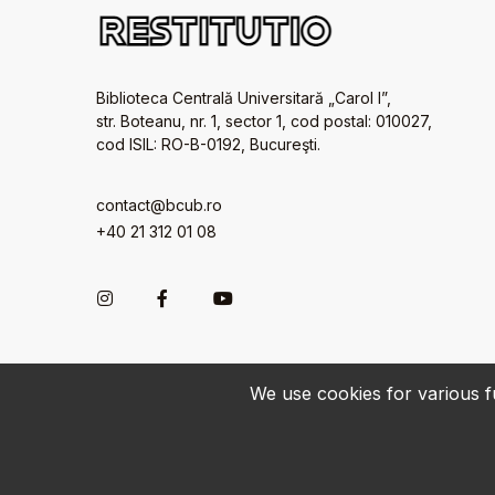
Biblioteca Centrală Universitară „Carol I”,
str. Boteanu, nr. 1, sector 1, cod postal: 010027,
cod ISIL: RO-B-0192, Bucureşti.
contact@bcub.ro
+40 21 312 01 08
We use cookies for various fu
© 2022-2026 • BCU „Carol I” - All rights reserved.