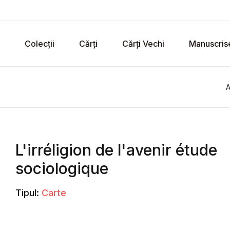
Colecții
Cărți
Cărți Vechi
Manuscris
A
L'irréligion de l'avenir étude
sociologique
Tipul:
Carte