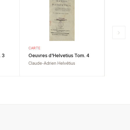
CARTE
CARTE
 3
Oeuvres d'Helvetius Tom. 4
Oeuvres
Claude-Adrien Helvétius
Claude-A