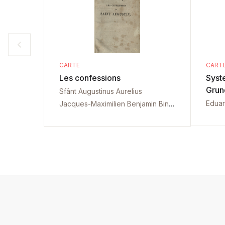
CARTE
CART
Les confessions
Syst
Grun
Sfânt Augustinus Aurelius
Eduar
Jacques-Maximilien Benjamin Bins de Saint-Victor