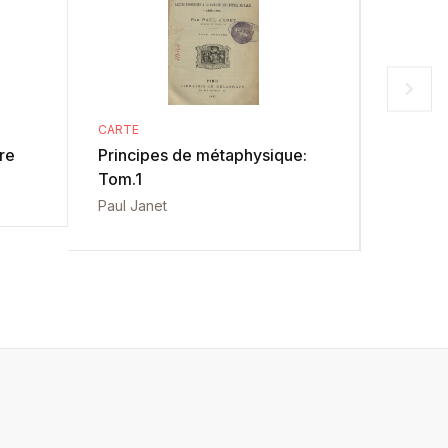
CARTE
CARTE
re
Principes de métaphysique:
Princip
Tom.1
Tom.2
Paul Janet
Paul Jan