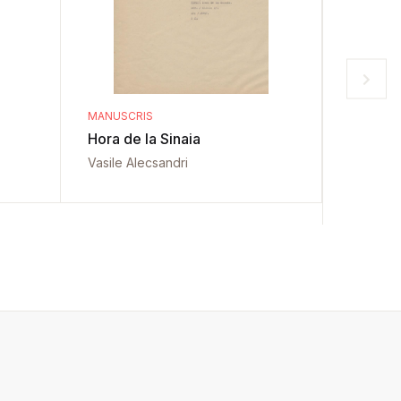
MANUSCRIS
MANUSCR
Hora de la Sinaia
Sfințire
de Arg
Vasile Alecsandri
Vasile A