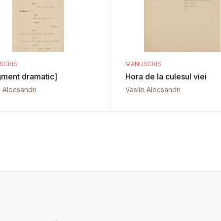
SCRIS
MANUSCRIS
gment dramatic]
Hora de la culesul viei
e Alecsandri
Vasile Alecsandri