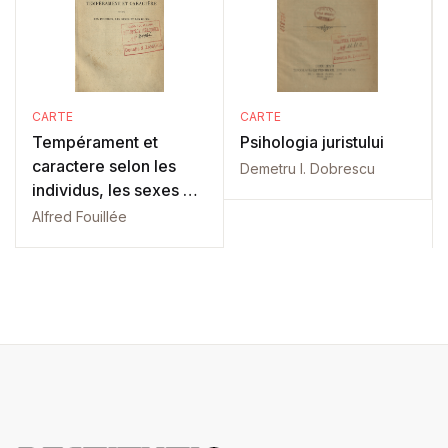
CARTE
CARTE
Tempérament et
Psihologia juristului
caractere selon les
Demetru I. Dobrescu
individus, les sexes et
les
Alfred Fouillée