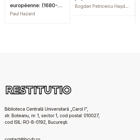
européenne: (1680-
Bogdan Petriceicu Hașdeu
1715): Vol. 3
Paul Hazard
Biblioteca Centrală Universitară „Carol I”,
str. Boteanu, nr. 1, sector 1, cod postal: 010027,
cod ISIL: RO-B-0192, Bucureşti.
contact@bcub.ro