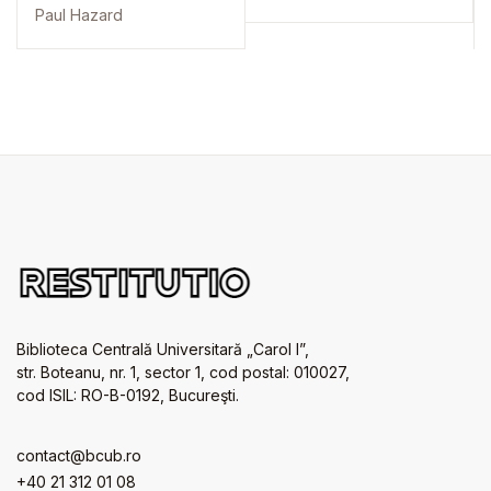
1715): Vol. 3
Paul Hazard
Biblioteca Centrală Universitară „Carol I”,
str. Boteanu, nr. 1, sector 1, cod postal: 010027,
cod ISIL: RO-B-0192, Bucureşti.
contact@bcub.ro
+40 21 312 01 08