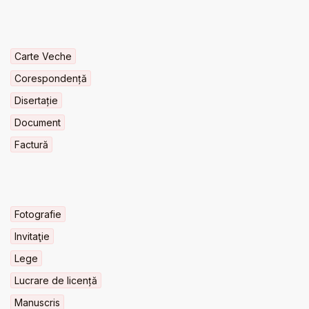
Carte Veche
Corespondență
Disertație
Document
Factură
Fotografie
Invitaţie
Lege
Lucrare de licență
Manuscris