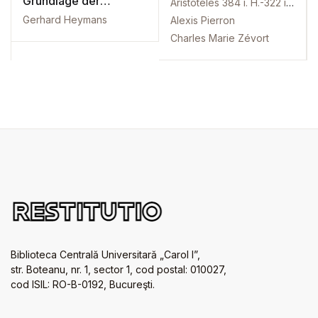
Grundlage der
Aristoteles 384 î. H.-322 î. H.
Erfahrung
Gerhard Heymans
Alexis Pierron
Charles Marie Zévort
Biblioteca Centrală Universitară „Carol I”,
str. Boteanu, nr. 1, sector 1, cod postal: 010027,
cod ISIL: RO-B-0192, Bucureşti.