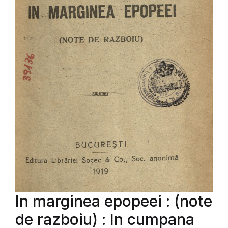
In marginea epopeei : (note
de razboiu) : In cumpana