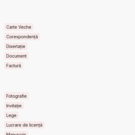
Carte Veche
Corespondență
Disertație
Document
Factură
Fotografie
Invitaţie
Lege
Lucrare de licență
Manuscris