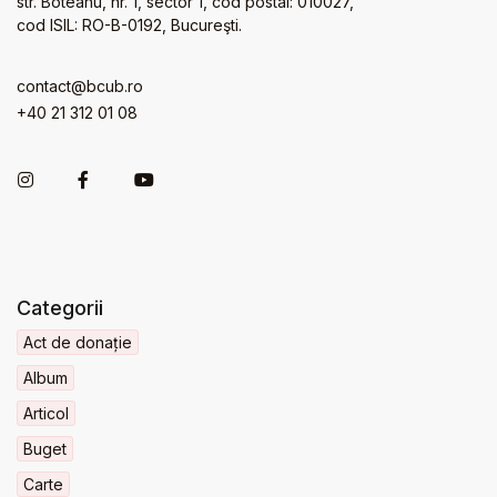
str. Boteanu, nr. 1, sector 1, cod postal: 010027,
cod ISIL: RO-B-0192, Bucureşti.
contact@bcub.ro
+40 21 312 01 08
Categorii
Act de donație
Album
Articol
Buget
Carte