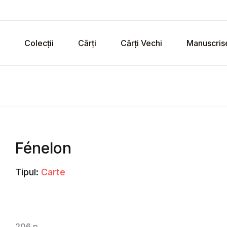
Colecții
Cărți
Cărți Vechi
Manuscris
Fénelon
Tipul:
Carte