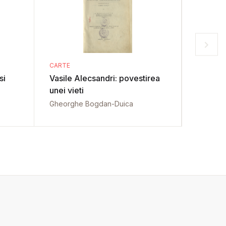
CARTE
CARTE
si
Vasile Alecsandri: povestirea
Victor 
unei vieti
Léopold 
Gheorghe Bogdan-Duica