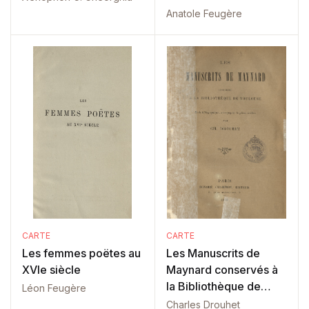
siècle
Anatole Feugère
CARTE
CARTE
Les femmes poëtes au
Les Manuscrits de
XVIe siècle
Maynard conservés à
la Bibliothèque de
Léon Feugère
Toulouse
Charles Drouhet