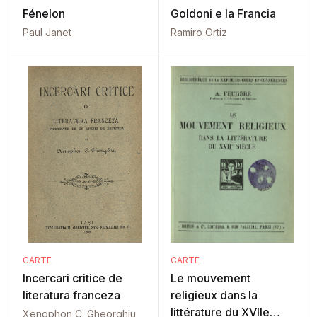
Fénelon
Goldoni e la Francia
Paul Janet
Ramiro Ortiz
CARTE
CARTE
Incercari critice de
Le mouvement
literatura franceza
religieux dans la
littérature du XVIIe
Xenophon C. Gheorghiu