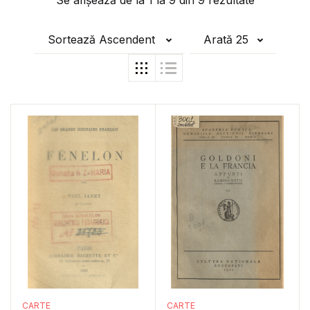
Se afișează de la
1
la
9
din
9
rezultate
Sortează Ascendent
Arată 25
CARTE
CARTE