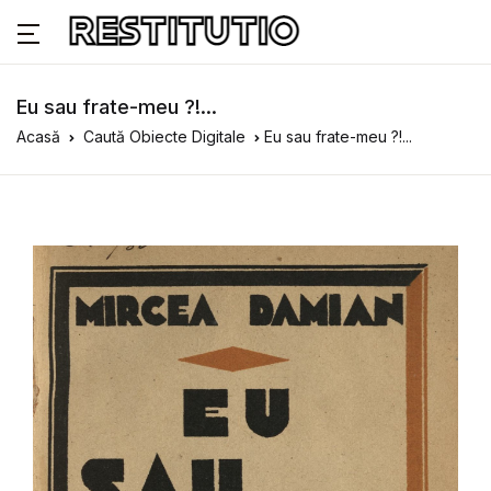
Eu sau frate-meu ?!...
Acasă
Caută Obiecte Digitale
Eu sau frate-meu ?!...