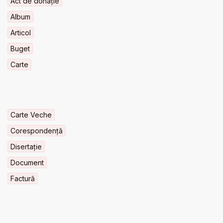
Act de donație
Album
Articol
Buget
Carte
Carte Veche
Corespondență
Disertație
Document
Factură