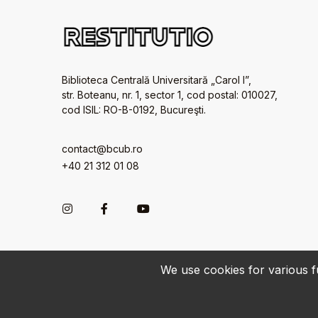
Biblioteca Centrală Universitară „Carol I”,
str. Boteanu, nr. 1, sector 1, cod postal: 010027,
cod ISIL: RO-B-0192, Bucureşti.
contact@bcub.ro
+40 21 312 01 08
We use cookies for various fu
© 2022-2026 • BCU „Carol I” - All rights reserved.