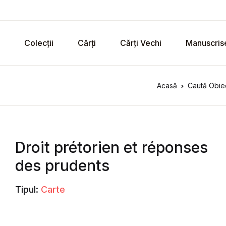
Colecții
Cărți
Cărți Vechi
Manuscris
Acasă
Caută Obiec
Droit prétorien et réponses
des prudents
Tipul:
Carte