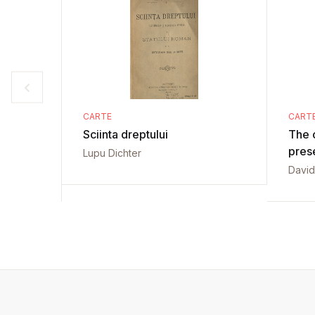
CARTE
CART
Sciinta dreptului
The c
pres
Lupu Dichter
David