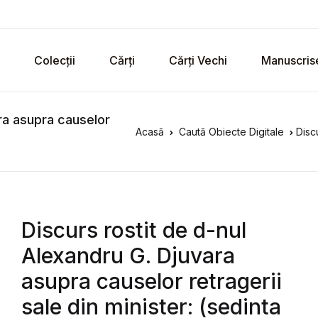
Colecții
Cărți
Cărți Vechi
Manuscris
ara asupra causelor
Acasă
Caută Obiecte Digitale
Discur
Discurs rostit de d-nul
Alexandru G. Djuvara
asupra causelor retragerii
sale din minister: (sedinta