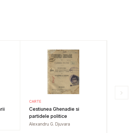
CARTE
CARTE
rii
Cestiunea Ghenadie si
In predi
partidele politice
Alexandr
Alexandru G. Djuvara