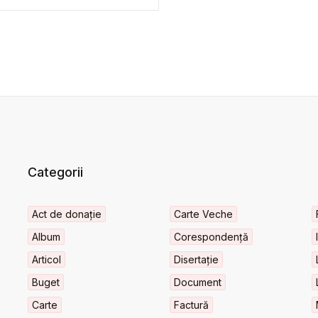
Categorii
Act de donație
Carte Veche
Album
Corespondență
Articol
Disertație
Buget
Document
Carte
Factură