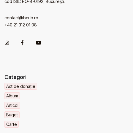
cod ISIL: RO-B-0192, Bucureşti.
contact@bcub.ro
+40 21 312 01 08
Categorii
Act de donație
Album
Articol
Buget
Carte